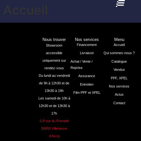
Accueil
Nous trouver
Nos services
Menu
Financement
Accueil
Showroom
accessible
Livraison
Qui sommes-nous ?
uniquement sur
Achat / Vente /
Catalogue
Reprise
rendez-vous
Vendus
Du lundi au vendredi
Assurance
PPF, XPEL
de 9h à 12h30 et de
Entretien
Nos services
13h30 à 19h
Film PPF et XPEL
Actus
Les samedi de 10h à
Contact
12h30 et de 13h30 à
17h
6-8 rue du Frenelet
59650 Villeneuve
d’Ascq