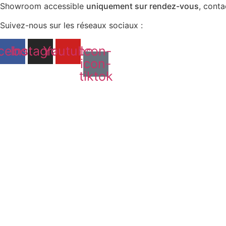
Aller
Showroom accessible
uniquement sur rendez-vous
, cont
au
Suivez-nous sur les réseaux sociaux :
contenu
cebook
Instagram
Youtube
Icon-
icon-
tiktok