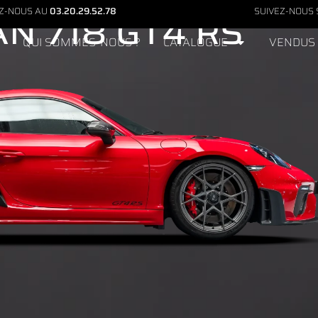
PORSCHE
EZ-NOUS AU
03.20.29.52.78
SUIVEZ-NOUS 
N 718 GT4 RS
QUI SOMMES-NOUS ?
CATALOGUE
VENDUS