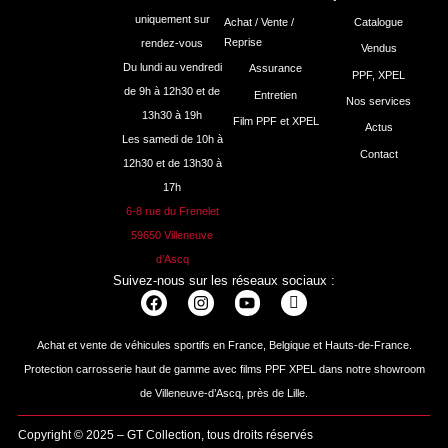
uniquement sur
Achat / Vente /
Catalogue
Reprise
rendez-vous
Vendus
Du lundi au vendredi
Assurance
PPF, XPEL
de 9h à 12h30 et de
Entretien
Nos services
13h30 à 19h
Film PPF et XPEL
Actus
Les samedi de 10h à
Contact
12h30 et de 13h30 à
17h
6-8 rue du Frenelet
59650 Villeneuve
d’Ascq
Suivez-nous sur les réseaux sociaux :
Achat et vente de véhicules sportifs en France, Belgique et Hauts-de-France.
Protection carrosserie haut de gamme avec films PPF XPEL dans notre showroom
de Villeneuve-d’Ascq, près de Lille.
Copyright © 2025 – GT Collection, tous droits réservés