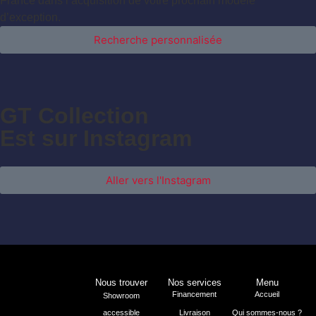
France dans l’acquisition de votre prochain modèle
d’exception.
Recherche personnalisée
GT Collection
Est sur Instagram
Aller vers l'Instagram
Nous trouver
Nos services
Menu
Financement
Accueil
Showroom
accessible
Livraison
Qui sommes-nous ?