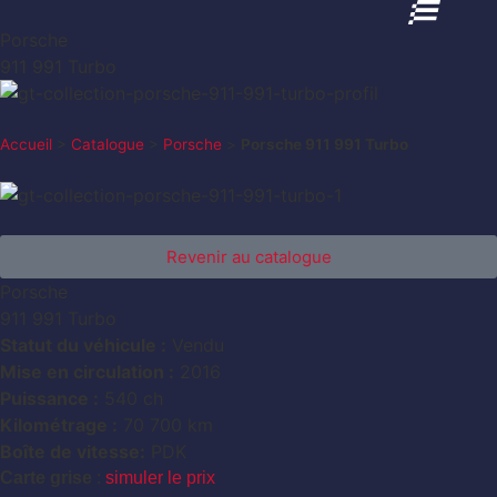
Porsche
911 991 Turbo
Accueil
>
Catalogue
>
Porsche
>
Porsche 911 991 Turbo
Revenir au catalogue
Porsche
911 991 Turbo
Statut du véhicule :
Vendu
Mise en circulation :
2016
Puissance :
540 ch
Kilométrage :
70 700 km
Boîte de vitesse:
PDK
Carte grise
:
simuler le prix