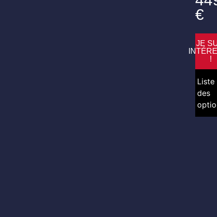
44
€
JE S
INTÉR
!
Liste
des
optio