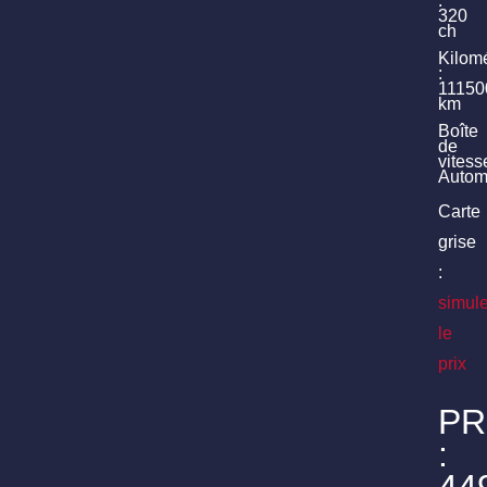
:
320
ch
Kilom
:
11150
km
Boîte
de
vitess
Autom
Carte
grise
:
simule
le
prix
PR
: