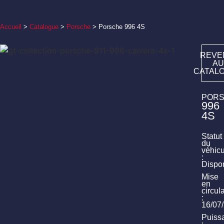
Accueil
>
Catalogue
>
Porsche
>
Porsche 996 4S
REVE
AU
CATAL
POR
996
4S
Statut
du
véhic
:
Dispo
Mise
en
circul
:
16/07
Puiss