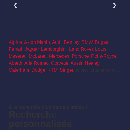
Alpine
,
Aston Martin
,
Audi
,
Bentley
,
BMW
,
Bugatti
,
Ferrari
,
Jaguar
,
Lamborghini
,
Land Rover
,
Lotus
,
Maserati
,
McLaren
,
Mercedes
,
Porsche
,
Rolls-Royce
,
Abarth
,
Alfa Romeo
,
Corvette
,
Austin Healey
,
Caterham
,
Dodge
,
KTM
,
Singer,
et bien plus encore…
À la recherche d’un modèle précis ?
Recherche
personnalisée